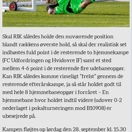
Skal RIK således holde den nuværende position
blandt rækkens øverste hold, så skal der realistisk set
indhøstes fuld point i de resterende to hjemmekampe
(FC Udfordringen og Hvidovre IF) samt et sted
mellem 4-6 point i de resterende fire udebaneopgør.
Kan RIK således komme rimeligt ”frelst” gennem de
resterende efterårskampe, ja så står holdet godt til
med hele 8 hjemmebaneopgør i forråret – En
hjemmebane hvor holdet indtil videre (udover 0-2
nederlaget i pokalturneringen mod B10908) er
ubesejrede på.
Kampen fløjtes op lørdag den 28. september kl. 15.30