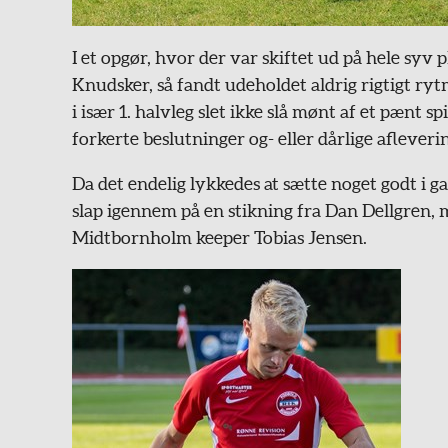
I et opgør, hvor der var skiftet ud på hele syv
Knudsker, så fandt udeholdet aldrig rigtigt ryt
i især 1. halvleg slet ikke slå mønt af et pænt sp
forkerte beslutninger og- eller dårlige afleveri
Da det endelig lykkedes at sætte noget godt i 
slap igennem på en stikning fra Dan Dellgren, 
Midtbornholm keeper Tobias Jensen.