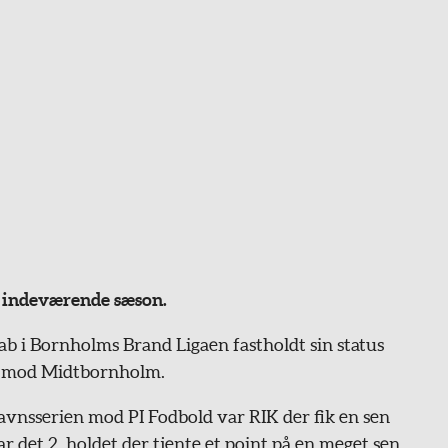
en indeværende sæson.
 i Bornholms Brand Ligaen fastholdt sin status
-2 mod Midtbornholm.
havnsserien mod PI Fodbold var RIK der fik en sen
ar det 2, holdet der tjente et point på en meget sen