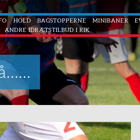
FO
HOLD
BAGSTOPPERNE
MINIBANER
E
ANDRE IDRÆTSTILBUD I RIK
på……