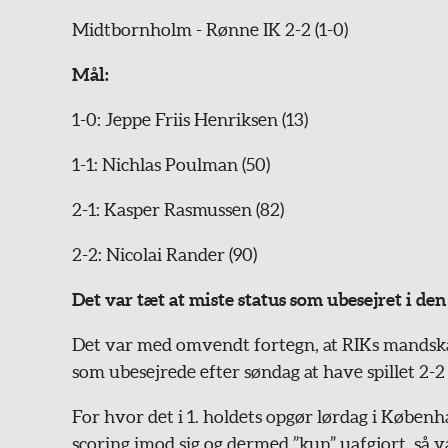
Midtbornholm - Rønne IK 2-2 (1-0)
Mål:
1-0: Jeppe Friis Henriksen (13)
1-1: Nichlas Poulman (50)
2-1: Kasper Rasmussen (82)
2-2: Nicolai Rander (90)
Det var tæt at miste status som ubesejret i d
Det var med omvendt fortegn, at RIKs mandskab
som ubesejrede efter søndag at have spillet 2
For hvor det i 1. holdets opgør lørdag i Køben
scoring imod sig og dermed ”kun” uafgjort, så v