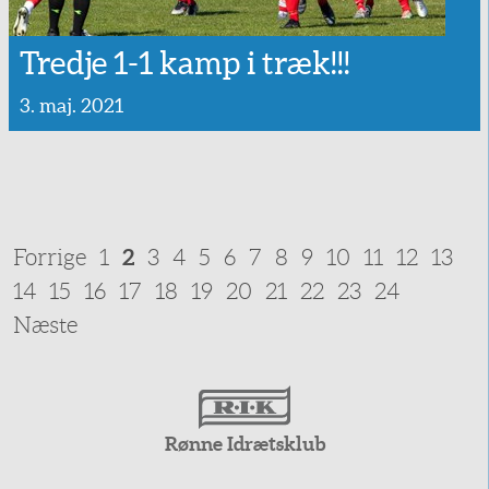
Tredje 1-1 kamp i træk!!!
3. maj. 2021
Forrige
1
2
3
4
5
6
7
8
9
10
11
12
13
14
15
16
17
18
19
20
21
22
23
24
Næste
Rønne Idrætsklub